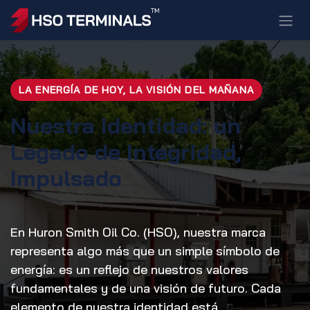
Ir al contenido
LA ENERGÍA DE HOY, LA VISIÓN DEL MAÑANA
Nuestra Identidad: un
Legado de Integridad,
Impulsado
En Huron Smith Oil Co. (HSO), nuestra marca
representa algo más que un simple símbolo de
energía: es un reflejo de nuestros valores
fundamentales y de una visión de futuro. Cada
elemento de nuestra identidad está