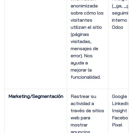
anonimizada
(_ga, _gid
sobre cómo los
seguimie
visitantes
interno d
utilizan el sitio
Odoo
(páginas
visitadas,
mensajes de
error). Nos
ayuda a
mejorar la
funcionalidad.
Marketing/Segmentación
Rastrear su
Google A
actividad a
LinkedIn
través de sitios
Insight T
web para
Facebook
mostrar
Pixel
anuncios