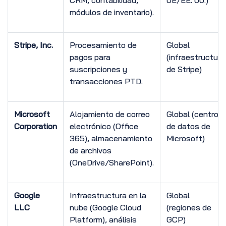
CRM, contabilidad,
UE/EE. UU.)
módulos de inventario).
Stripe, Inc.
Procesamiento de
Global
pagos para
(infraestructura
suscripciones y
de Stripe)
transacciones PTD.
Microsoft
Alojamiento de correo
Global (centros
Corporation
electrónico (Office
de datos de
365), almacenamiento
Microsoft)
de archivos
(OneDrive/SharePoint).
Google
Infraestructura en la
Global
LLC
nube (Google Cloud
(regiones de
Platform), análisis
GCP)